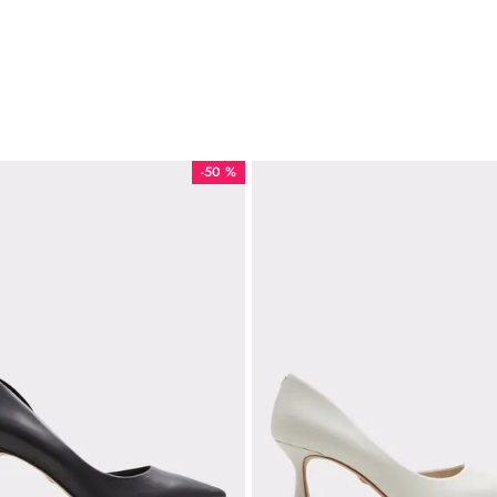
-
50 %