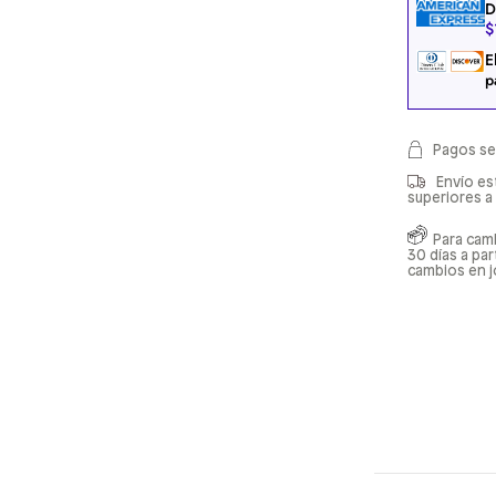
D
$
E
p
Pagos se
Envío es
superiores a
Para cam
30 días a pa
cambios en j