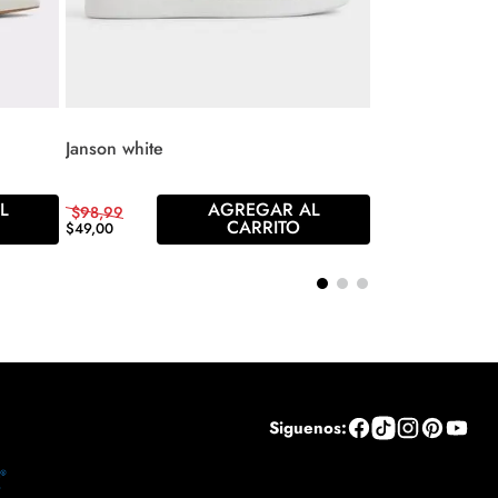
Janson white
L
AGREGAR AL
$
98
,
99
CARRITO
$
49
,
00
Siguenos: