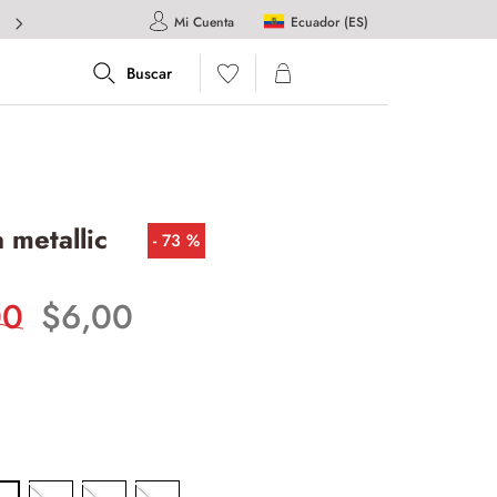
Ecuador (ES)
Mi Cuenta
 metallic
73 %
00
$
6
,
00