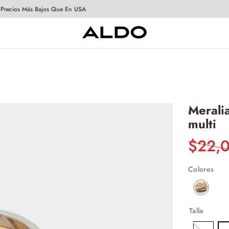
 Precios Más Bajos Que En USA
Meralia
multi
$
22
,
Colores
Talla