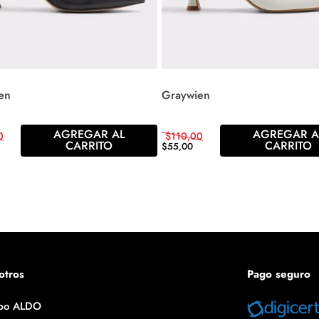
en
Graywien
AGREGAR AL
AGREGAR A
0
$
110
,
00
CARRITO
CARRITO
$
55
,
00
otros
Pago seguro
po ALDO