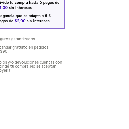
ivide tu compra hasta
6
pagos de
1
,
00
sin intereses
legancia que se adapta a ti
3
agos de
$
2
,
00
sin intereses
guros garantizados.
tándar gratuito en pedidos
 $90.
bios y/o devoluciones cuentas con
rtir de tu compra. No se aceptan
oyería.