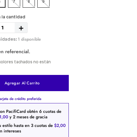
6
7
8
9
＋
1 disponible
n referencial.
y colores tachados no están
Agregar Al Carrito
arjeta de crédito preferida
on PacifiCard obtén
6
cuotas de
1
,
00
y 2 meses de gracia
u estilo hasta en
3
cuotas de
$
2
,
00
in intereses