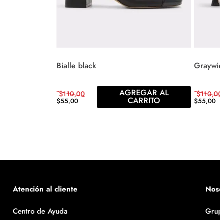
Bialle black
Graywi
AGREGAR AL
$
110
,
00
$
110
,
0
CARRITO
$
55
,
00
$
55
,
00
Atención al cliente
Nos
Centro de Ayuda
Gru