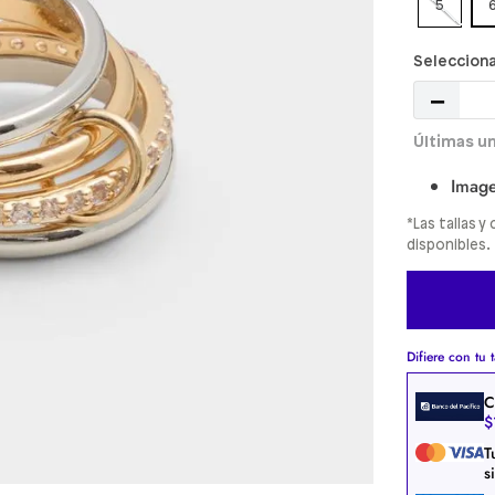
5
－
Image
*Las tallas 
disponibles.
Difiere con tu t
C
$
T
s