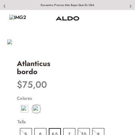
Encuentra Precios Más Bajos Que En USA
Atlanticus
bordo
$
75
,
00
Colores
Talla
5
6
6.5
7
7.5
8