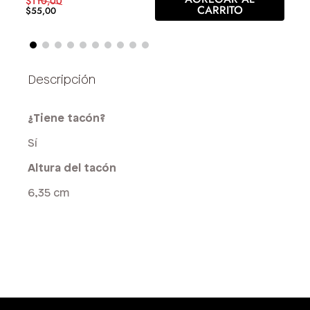
$
110
,
00
CARRITO
$
55
,
00
¿Tiene tacón?
Sí
Altura del tacón
6,35 cm