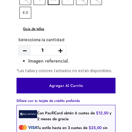
8.5
Guía de tallas
－
＋
Imagen referencial.
*Las tallas y colores tachados no están disponibles.
Agregar Al Carrito
Difiere con tu tarjeta de crédito preferida
Con PacifiCard obtén
6
cuotas de
$
12
,
50
y
2 meses de gracia
Tu estilo hasta en
3
cuotas de
$
25
,
00
sin