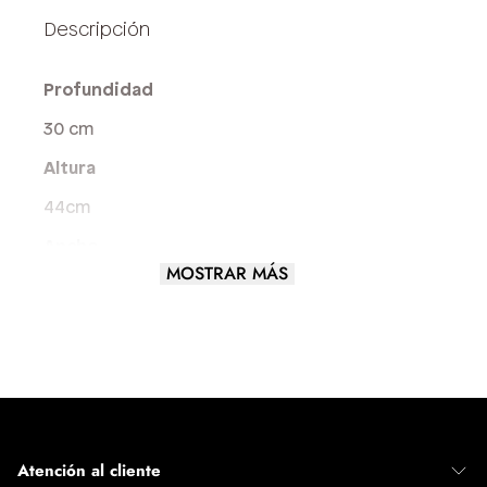
Profundidad
30 cm
Altura
44cm
Ancho
MOSTRAR MÁS
12,5 cm
Largo
32 cm
Largo del asa
4 cm
Atención al cliente
Tamaño del Bolso