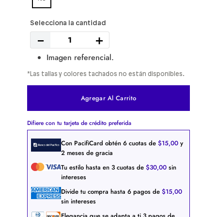
－
＋
Imagen referencial.
*Las tallas y colores tachados no están disponibles.
Agregar Al Carrito
Difiere con tu tarjeta de crédito preferida
Con PacifiCard obtén
6
cuotas de
$
15
,
00
y
2 meses de gracia
Tu estilo hasta en
3
cuotas de
$
30
,
00
sin
intereses
Divide tu compra hasta
6
pagos de
$
15
,
00
sin intereses
Elegancia que se adapta a ti
3
pagos de