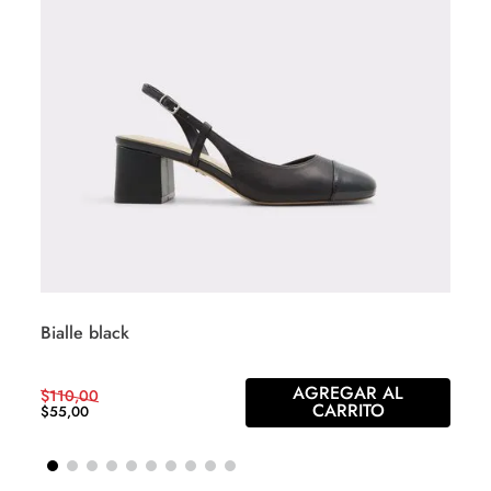
Bialle black
AGREGAR AL
$
110
,
00
CARRITO
$
55
,
00