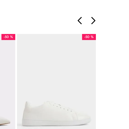
-
50 %
-
50 %