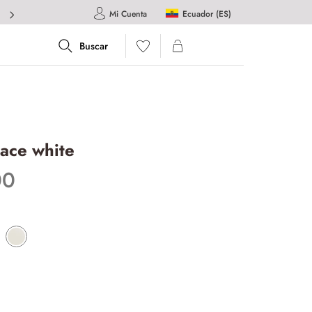
Ecuador (ES)
Mi Cuenta
race white
00