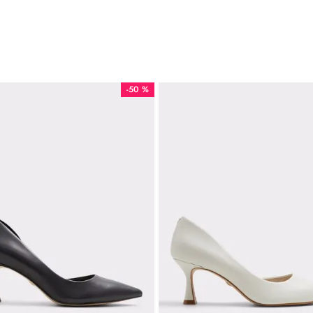
-
50 %