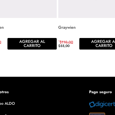
en
Graywien
AGREGAR AL
AGREGAR A
0
$
110
,
00
CARRITO
CARRITO
$
55
,
00
otros
Pago seguro
po ALDO