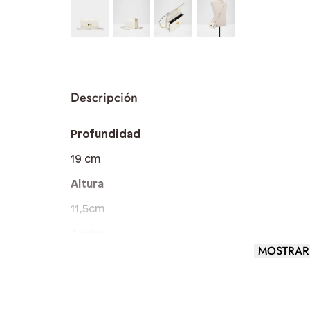
Profundidad
19 cm
Altura
11,5cm
Ancho
MOSTRAR
4,5 cm
Largo del asa
8 cm