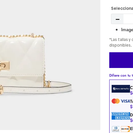
－
Image
*Las tallas 
disponibles.
Difiere con tu t
C
$
T
$
D
$
E