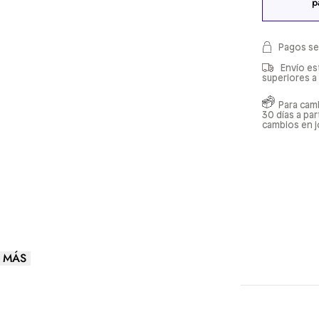
p
Pagos se
Envío es
superiores a
Para cam
30 días a pa
cambios en j
 MÁS