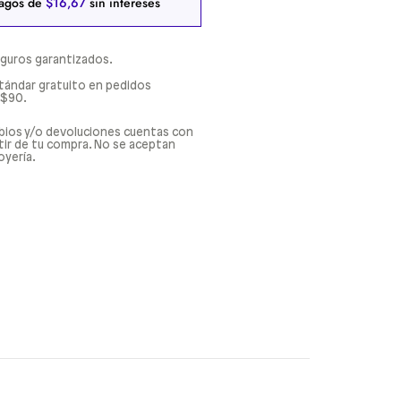
agos de
$
16
,
67
sin intereses
guros garantizados.
tándar gratuito en pedidos
 $90.
bios y/o devoluciones cuentas con
rtir de tu compra. No se aceptan
oyería.