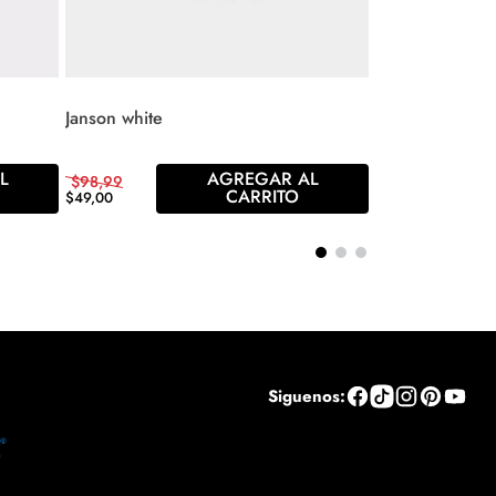
Janson white
L
AGREGAR AL
$
98
,
99
CARRITO
$
49
,
00
Siguenos: