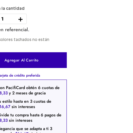
＋
n referencial.
y colores tachados no están
Agregar Al Carrito
arjeta de crédito preferida
on PacifiCard obtén
6
cuotas de
8
,
33
y 2 meses de gracia
u estilo hasta en
3
cuotas de
16
,
67
sin intereses
ivide tu compra hasta
6
pagos de
8
,
33
sin intereses
legancia que se adapta a ti
3