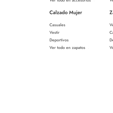
Ver todo en accesorios
V
Calzado Mujer
Z
Casuales
Ve
Vestir
C
Deportivos
D
Ver todo en zapatos
V