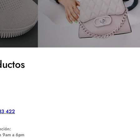
ductos
33 422
nción:
de 9am a 6pm