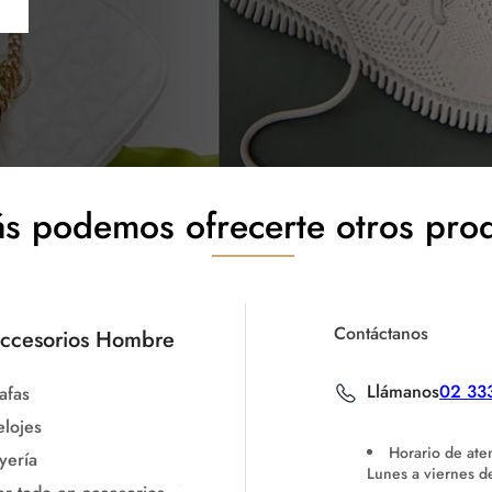
s podemos ofrecerte otros pro
Contáctanos
ccesorios Hombre
Llámanos
02 33
afas
elojes
Horario de ate
yería
Lunes a viernes 