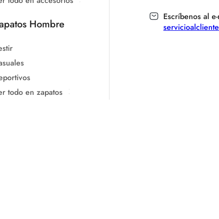
er todo en accesorios
Escríbenos al e-
apatos Hombre
servicioalclien
stir
asuales
eportivos
er todo en zapatos