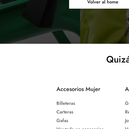
Volver al home
Quizá
Accesorios Mujer
A
Billeteras
G
Carteras
R
Gafas
Jo