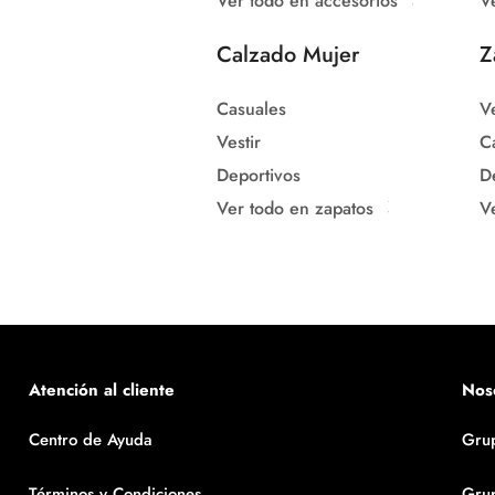
Ver todo en accesorios
V
Calzado Mujer
Z
Casuales
Ve
Vestir
C
Deportivos
D
Ver todo en zapatos
V
Atención al cliente
Nos
Centro de Ayuda
Gru
Términos y Condiciones
Gru