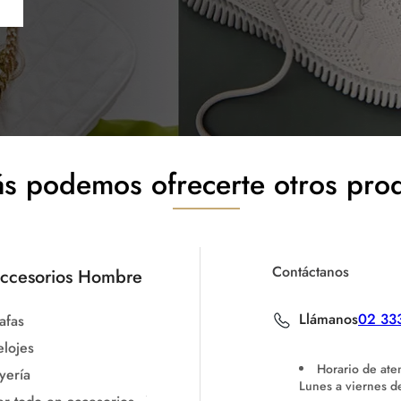
s podemos ofrecerte otros pro
Contáctanos
ccesorios Hombre
Llámanos
02 33
afas
elojes
Horario de ate
yería
Lunes a viernes 