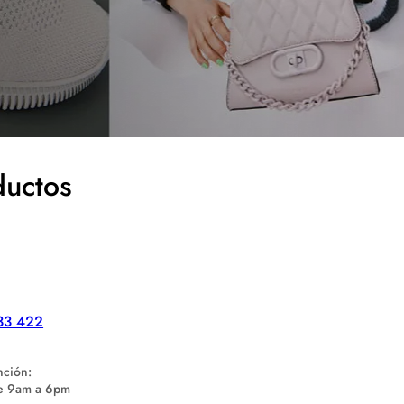
ductos
33 422
nción:
de 9am a 6pm