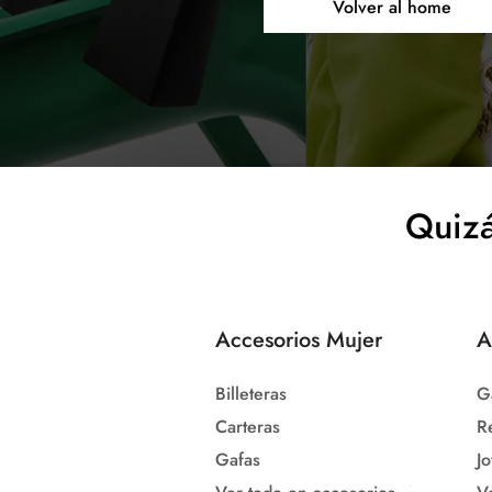
Volver al home
Quizá
Accesorios Mujer
A
Billeteras
G
Carteras
R
Gafas
Jo