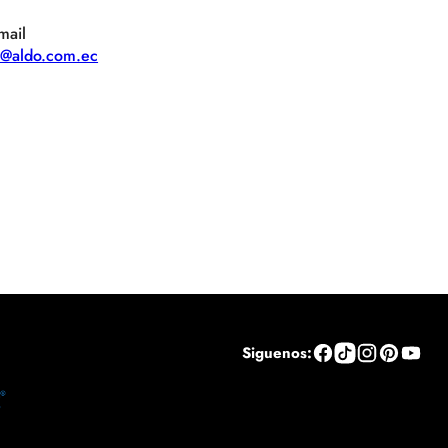
mail
te@aldo.com.ec
Siguenos: