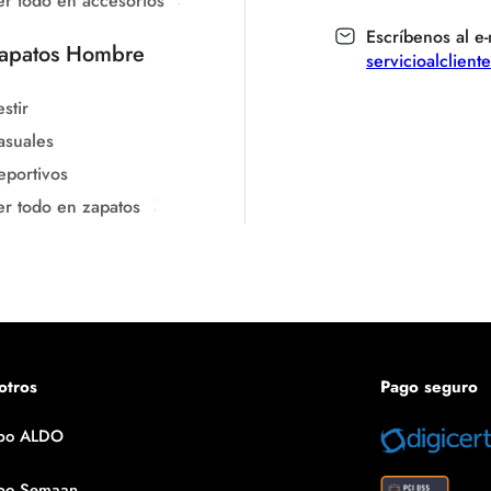
er todo en accesorios
Escríbenos al e-
apatos Hombre
servicioalclien
stir
asuales
eportivos
er todo en zapatos
otros
Pago seguro
po ALDO
po Semaan