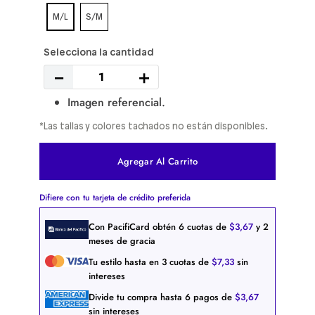
M/L
S/M
－
＋
Imagen referencial.
*Las tallas y colores tachados no están disponibles.
Agregar Al Carrito
Difiere con tu tarjeta de crédito preferida
Con PacifiCard obtén
6
cuotas de
$
3
,
67
y 2
meses de gracia
Tu estilo hasta en
3
cuotas de
$
7
,
33
sin
intereses
Divide tu compra hasta
6
pagos de
$
3
,
67
sin intereses