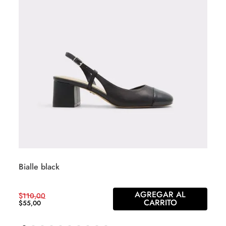
Bialle black
AGREGAR AL
$
110
,
00
CARRITO
$
55
,
00