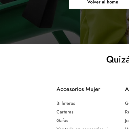
Volver al home
Quizá
Accesorios Mujer
A
Billeteras
G
Carteras
R
Gafas
Jo