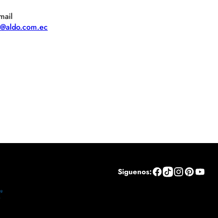
mail
te@aldo.com.ec
Siguenos: