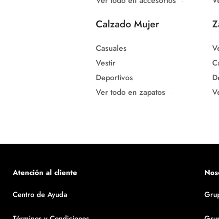
Ver todo en accesorios
V
Calzado Mujer
Z
Casuales
Ve
Vestir
C
Deportivos
D
Ver todo en zapatos
V
Atención al cliente
Nos
Centro de Ayuda
Gru
Términos y Condiciones
Gru