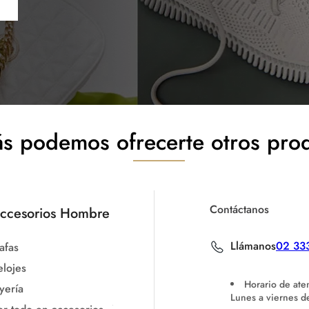
s podemos ofrecerte otros pro
Contáctanos
ccesorios Hombre
Llámanos
02 33
afas
elojes
Horario de ate
yería
Lunes a viernes 