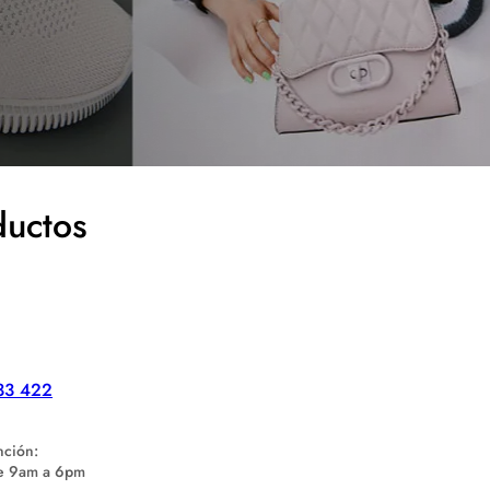
ductos
33 422
nción:
de 9am a 6pm