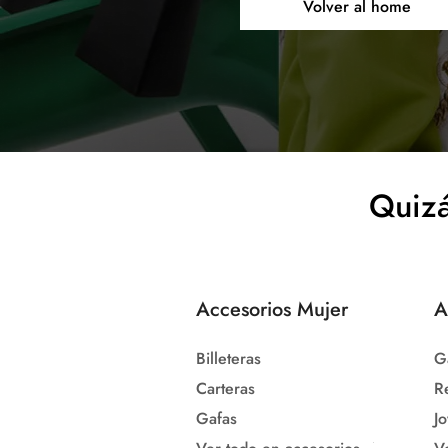
Volver al home
Quizá
Accesorios Mujer
A
Billeteras
G
Carteras
R
Gafas
Jo