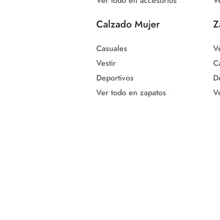
Ver todo en accesorios
V
Calzado Mujer
Z
Casuales
Ve
Vestir
C
Deportivos
D
Ver todo en zapatos
V