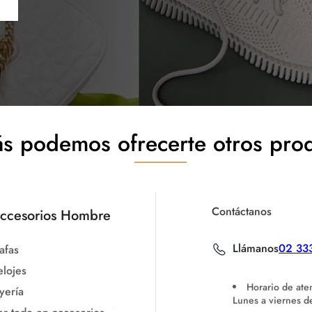
s podemos ofrecerte otros pro
Contáctanos
ccesorios Hombre
Llámanos
02 33
afas
elojes
Horario de ate
yería
Lunes a viernes 