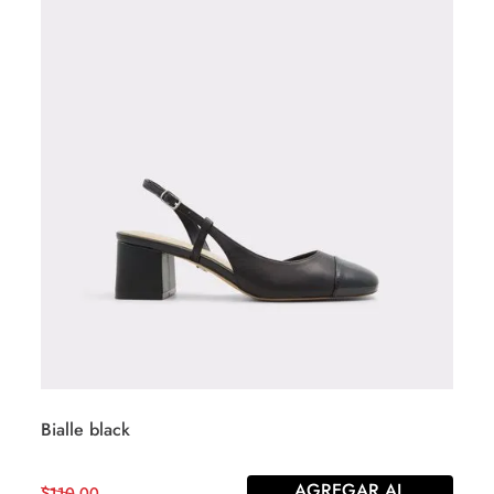
Bialle black
AGREGAR AL
$
110
,
00