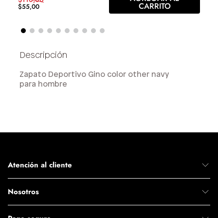
CARRITO
$
55
,
00
Zapato Deportivo Gino color other navy
para hombre
Atención al cliente
Nosotros