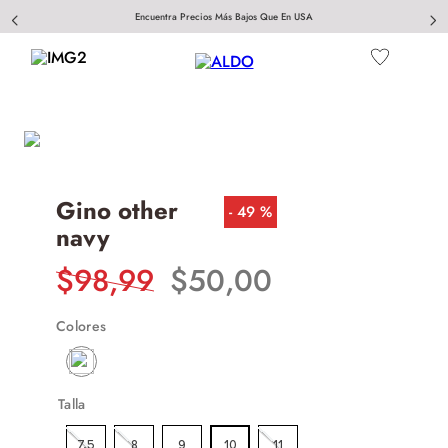
Encuentra Precios Más Bajos Que En USA
Gino other
49 %
navy
$
98
,
99
$
50
,
00
Colores
Talla
7.5
8
9
10
11