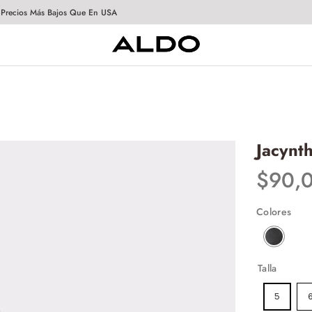
 Precios Más Bajos Que En USA
Jacynt
$
90
,
Colores
Talla
5