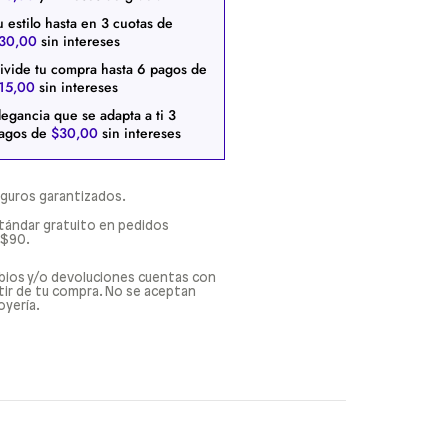
u estilo hasta en
3
cuotas de
30
,
00
sin intereses
ivide tu compra hasta
6
pagos de
15
,
00
sin intereses
legancia que se adapta a ti
3
agos de
$
30
,
00
sin intereses
guros garantizados.
tándar gratuito en pedidos
 $90.
bios y/o devoluciones cuentas con
rtir de tu compra. No se aceptan
oyería.