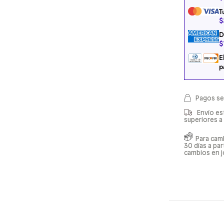
T
$
D
$
E
p
Pagos se
Envío es
superiores a
Para cam
30 días a pa
cambios en j