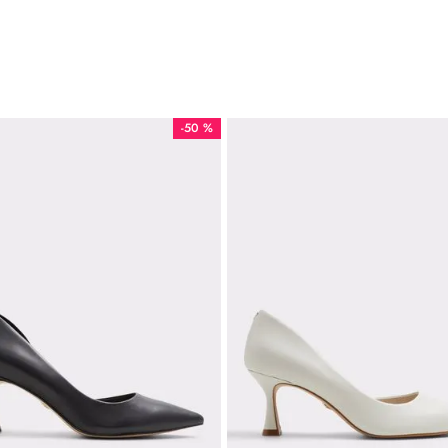
-
50 %