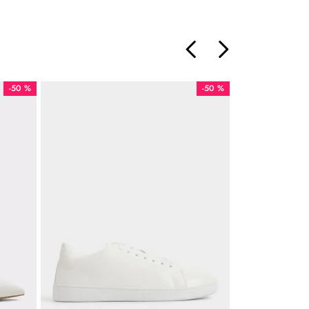
-
50 %
-
50 %