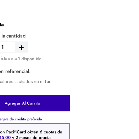
las
＋
1 disponible
n referencial.
y colores tachados no están
Agregar Al Carrito
arjeta de crédito preferida
on PacifiCard obtén
6
cuotas de
15
,
00
y 2 meses de gracia