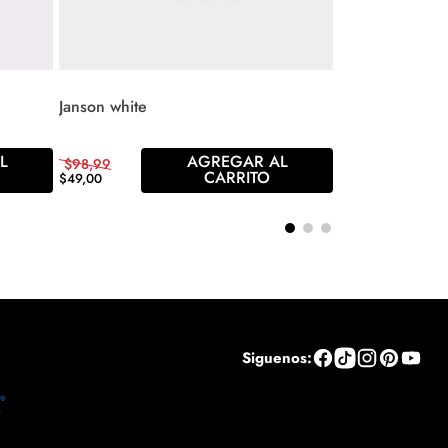
Janson white
L
AGREGAR AL
$
98
,
99
CARRITO
$
49
,
00
Siguenos: