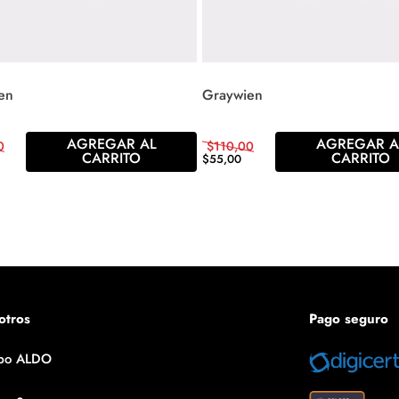
en
Graywien
AGREGAR AL
AGREGAR A
0
$
110
,
00
CARRITO
CARRITO
$
55
,
00
otros
Pago seguro
po ALDO