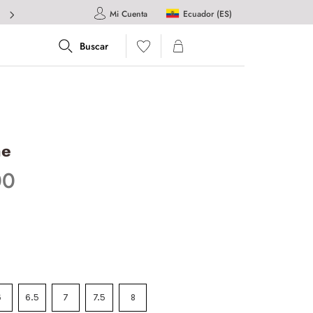
Ecuador (ES)
Mi Cuenta
he
00
6
6.5
7
7.5
8