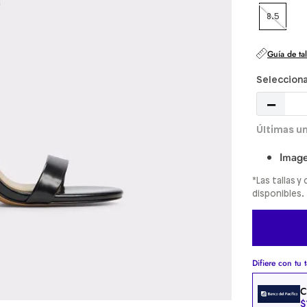
8.5
Guía de tal
－
Image
*Las tallas 
disponibles.
Difiere con tu t
C
$