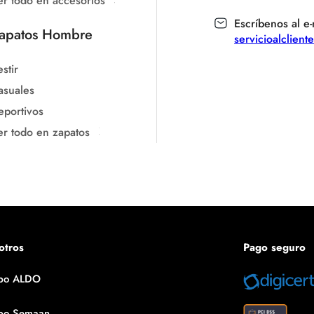
er todo en accesorios
Escríbenos al e-
apatos Hombre
servicioalclien
stir
asuales
eportivos
er todo en zapatos
otros
Pago seguro
po ALDO
po Semaan