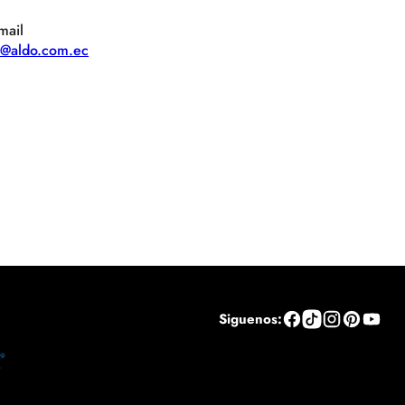
mail
te@aldo.com.ec
Siguenos: