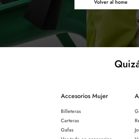
Volver al home
Quizá
Accesorios Mujer
A
Billeteras
G
Carteras
R
Gafas
Jo