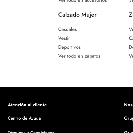
Ver todo en accesorios
V
Calzado Mujer
Z
Casuales
Ve
Vestir
C
Deportivos
D
Ver todo en zapatos
V
Atención al cliente
Nos
Centro de Ayuda
Gru
Términos y Condiciones
Gru