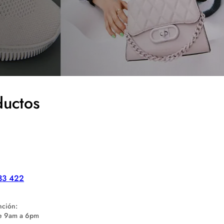
ductos
33 422
nción:
de 9am a 6pm