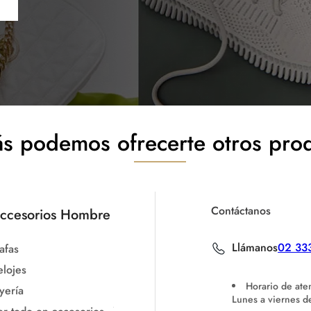
s podemos ofrecerte otros pro
Contáctanos
ccesorios Hombre
Llámanos
02 33
afas
elojes
Horario de ate
yería
Lunes a viernes 