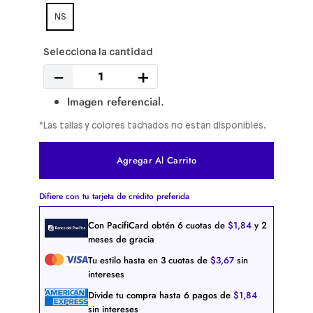
NS
－
＋
Imagen referencial.
*Las tallas y colores tachados no están disponibles.
Agregar Al Carrito
Difiere con tu tarjeta de crédito preferida
Con PacifiCard obtén
6
cuotas de
$
1
,
84
y 2
meses de gracia
Tu estilo hasta en
3
cuotas de
$
3
,
67
sin
intereses
Divide tu compra hasta
6
pagos de
$
1
,
84
sin intereses