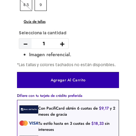
8.5
9
Guía de tallas
－
＋
Imagen referencial.
*Las tallas y colores tachados no están disponibles.
Agregar Al Carrito
Difiere con tu tarjeta de crédito preferida
Con PacifiCard obtén
6
cuotas de
$
9
,
17
y 2
meses de gracia
Tu estilo hasta en
3
cuotas de
$
18
,
33
sin
intereses