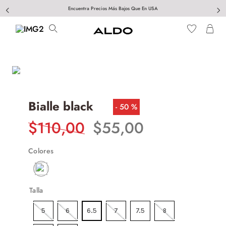
Encuentra Precios Más Bajos Que En USA
Bialle black
50 %
$
110
,
00
$
55
,
00
Colores
Talla
5
6
6.5
7
7.5
8