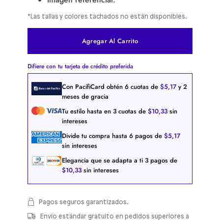
*Las tallas y colores tachados no están disponibles.
Agregar Al Carrito
Difiere con tu tarjeta de crédito preferida
Con PacifiCard obtén
6
cuotas de
$
5
,
17
y 2
meses de gracia
Tu estilo hasta en
3
cuotas de
$
10
,
33
sin
intereses
Divide tu compra hasta
6
pagos de
$
5
,
17
sin intereses
Elegancia que se adapta a ti
3
pagos de
$
10
,
33
sin intereses
Pagos seguros garantizados.
Envío estándar gratuito en pedidos superiores a