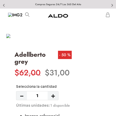
Compras Seguras 24/7 Los 365 Del Año
Adellberto
50 %
grey
$
62
,
00
$
31
,
00
－
＋
1 disponible
Imagen referencial.