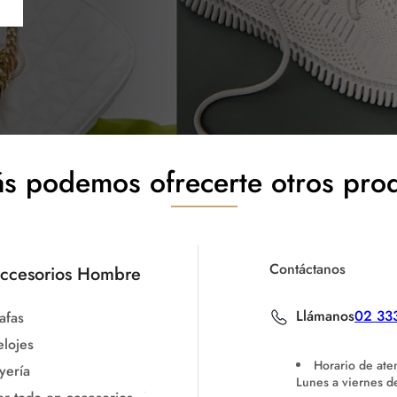
s podemos ofrecerte otros pro
Contáctanos
ccesorios Hombre
Llámanos
02 33
afas
elojes
Horario de ate
yería
Lunes a viernes 