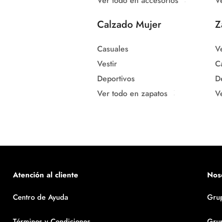
Ver todo en accesorios
V
Calzado Mujer
Z
Casuales
Ve
Vestir
C
Deportivos
D
Ver todo en zapatos
V
Atención al cliente
Nos
Centro de Ayuda
Gru
Términos y Condiciones
Gru