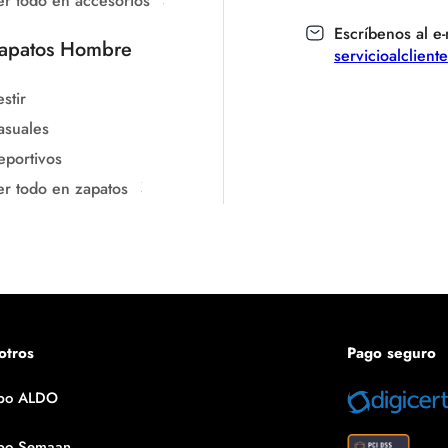
er todo en accesorios
Escríbenos al e-
apatos Hombre
servicioalclien
stir
asuales
eportivos
er todo en zapatos
otros
Pago seguro
po ALDO
po Semaan