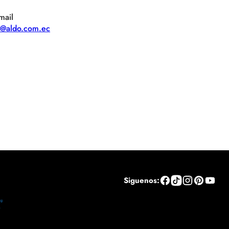
mail
te@aldo.com.ec
Siguenos: