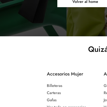
Volver al home
Quizá
Accesorios Mujer
A
Billeteras
G
Carteras
R
Gafas
Jo