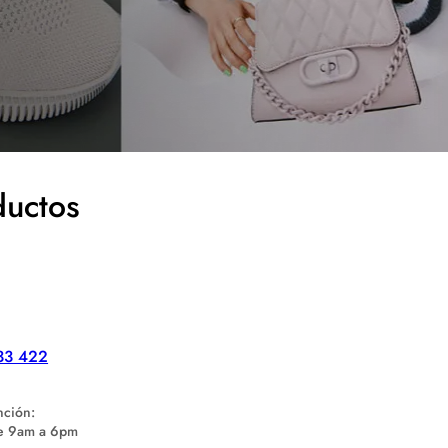
ductos
33 422
nción:
de 9am a 6pm