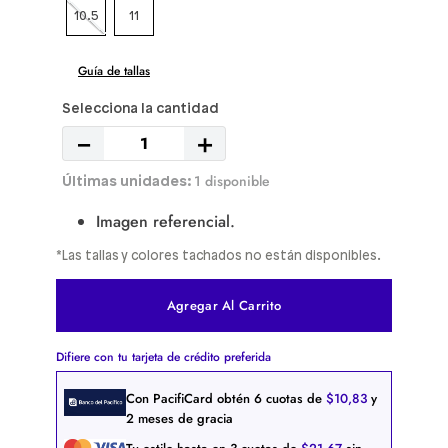
10.5
11
Guía de tallas
－
＋
1 disponible
Imagen referencial.
*Las tallas y colores tachados no están disponibles.
Agregar Al Carrito
Difiere con tu tarjeta de crédito preferida
Con PacifiCard obtén
6
cuotas de
$
10
,
83
y
2 meses de gracia