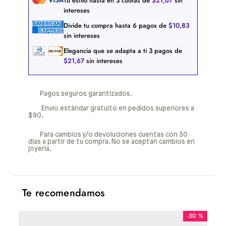
Tu estilo hasta en
3
cuotas de
$
21
,
67
sin
intereses
Divide tu compra hasta
6
pagos de
$
10
,
83
sin intereses
Elegancia que se adapta a ti
3
pagos de
$
21
,
67
sin intereses
Pagos seguros garantizados.
Envío estándar gratuito en pedidos superiores a
$90.
Para cambios y/o devoluciones cuentas con 30
días a partir de tu compra. No se aceptan cambios en
joyería.
Te recomendamos
-
50 %