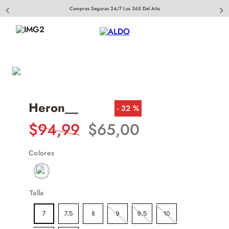
Compras Seguras 24/7 Los 365 Del Año
Heron__
32 %
$
94
,
99
$
65
,
00
Colores
Talla
7
7.5
8
9
9.5
10