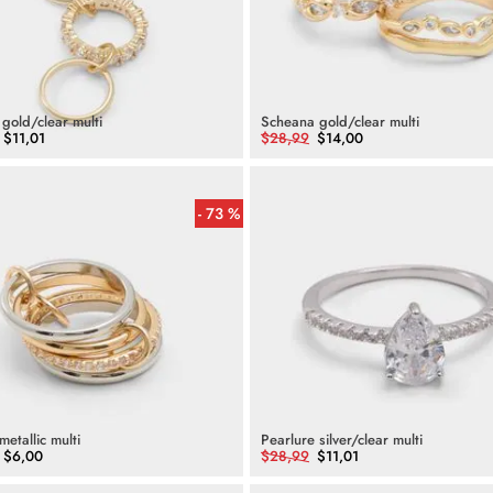
 gold/clear multi
Scheana gold/clear multi
$
11
,
01
$
28
,
99
$
14
,
00
73 %
metallic multi
Pearlure silver/clear multi
$
6
,
00
$
28
,
99
$
11
,
01