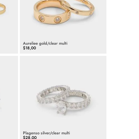
Aureliee gold/clear multi
$
18
,
00
Plagenso silver/clear multi
$
28
,
00