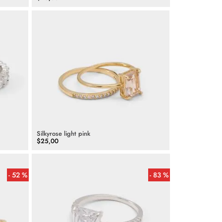
Silkyrose light pink
$
25
,
00
52 %
83 %