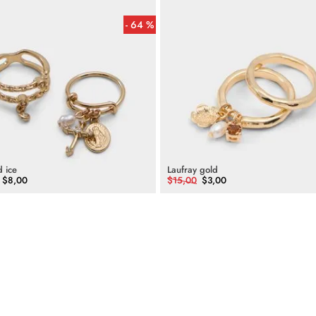
64 %
d ice
Laufray gold
$
8
,
00
$
15
,
00
$
3
,
00