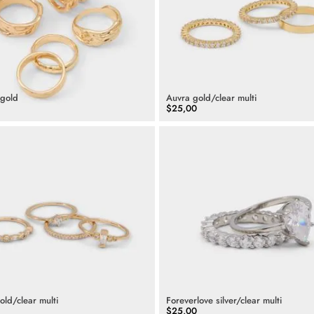
 gold
Auvra gold/clear multi
$
25
,
00
old/clear multi
Foreverlove silver/clear multi
$
25
,
00