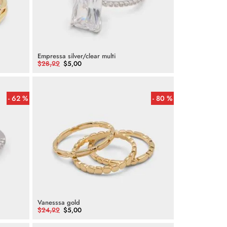
Empressa silver/clear multi
$
28
,
99
$
5
,
00
62 %
80 %
Vanesssa gold
$
24
,
99
$
5
,
00