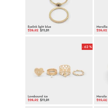
Eyelink light blue
Merallia
$
28
,
99
$
11
,
01
$
28
,
99
62 %
Lovebound ice
Meralia 
$
28
,
99
$
11
,
01
$
22
,
00