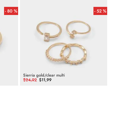
80 %
52 %
Sierria gold/clear multi
$
24
,
99
$
11
,
99