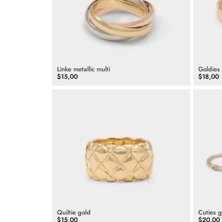
Linke metallic multi
Goldies
$
15
,
00
$
18
,
00
Quiltie gold
Cuties g
$
15
,
00
$
20
,
00