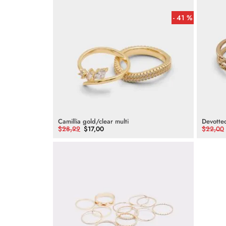
41 %
Camillia gold/clear multi
Devotte
$
28
,
99
$
17
,
00
$
22
,
00