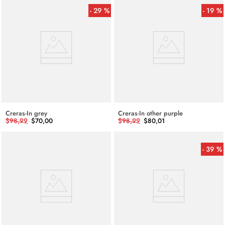
29 %
19 %
Creras-In grey
Creras-In other purple
$
98
,
99
$
70
,
00
$
98
,
99
$
80
,
01
39 %