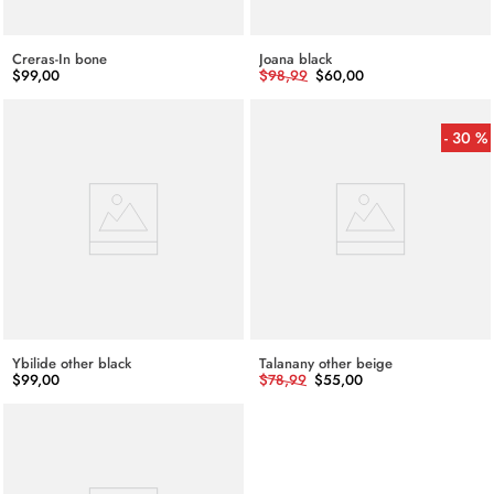
Creras-In bone
Joana black
$
99
,
00
$
98
,
99
$
60
,
00
30 %
Ybilide other black
Talanany other beige
$
99
,
00
$
78
,
99
$
55
,
00