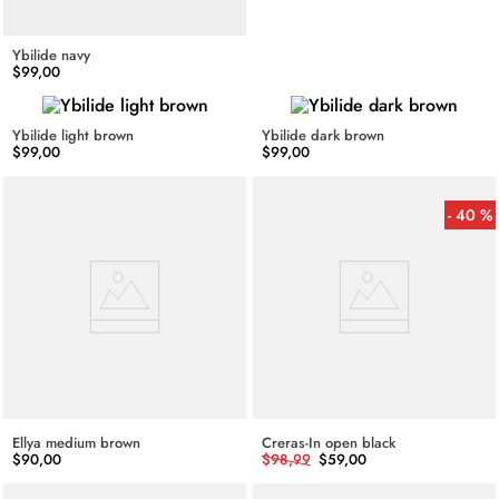
Ybilide navy
$
99
,
00
Ybilide light brown
Ybilide dark brown
$
99
,
00
$
99
,
00
40 %
Ellya medium brown
Creras-In open black
$
90
,
00
$
98
,
99
$
59
,
00