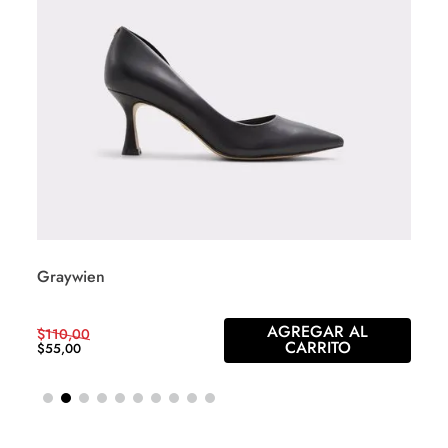
Graywien
AGREGAR AL
$
110
,
00
CARRITO
$
55
,
00