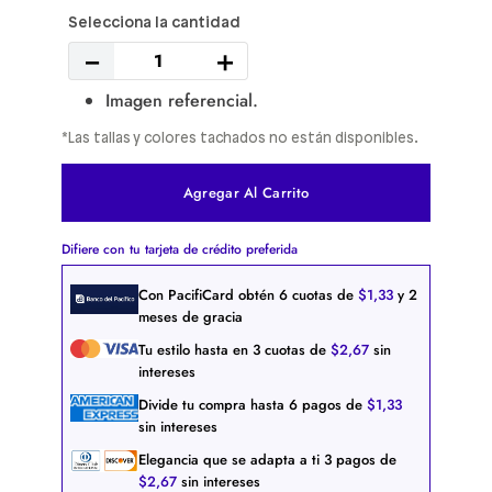
－
＋
Imagen referencial.
*Las tallas y colores tachados no están disponibles.
Agregar Al Carrito
Difiere con tu tarjeta de crédito preferida
Con PacifiCard obtén
6
cuotas de
$
1
,
33
y 2
meses de gracia
Tu estilo hasta en
3
cuotas de
$
2
,
67
sin
intereses
Divide tu compra hasta
6
pagos de
$
1
,
33
sin intereses
Elegancia que se adapta a ti
3
pagos de
$
2
,
67
sin intereses