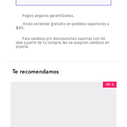
Pagos seguros garantizados.
Envío estándar gratuito en pedidos superiores a
$90.
Para cambios y/o devoluciones cuentas con 30
días a partir de tu compra. No se aceptan cambios en
joyería.
Te recomendamos
50 %
-
50 %