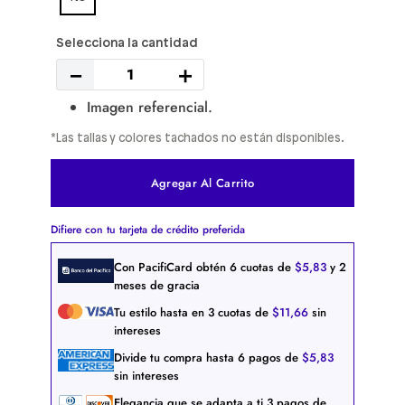
－
＋
Imagen referencial.
*Las tallas y colores tachados no están disponibles.
Agregar Al Carrito
Difiere con tu tarjeta de crédito preferida
Con PacifiCard obtén
6
cuotas de
$
5
,
83
y 2
meses de gracia
Tu estilo hasta en
3
cuotas de
$
11
,
66
sin
intereses
Divide tu compra hasta
6
pagos de
$
5
,
83
sin intereses
Elegancia que se adapta a ti
3
pagos de