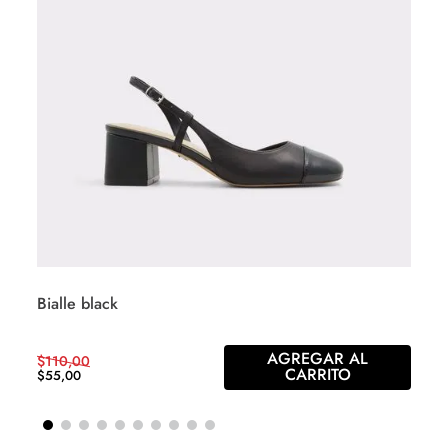
Bialle black
AGREGAR AL
$
110
,
00
CARRITO
$
55
,
00