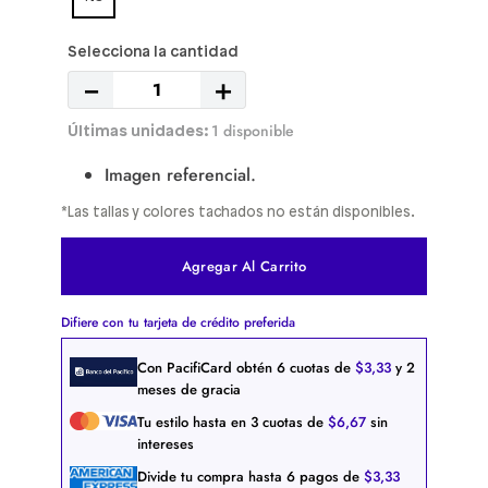
－
＋
1 disponible
Imagen referencial.
*Las tallas y colores tachados no están disponibles.
Agregar Al Carrito
Difiere con tu tarjeta de crédito preferida
Con PacifiCard obtén
6
cuotas de
$
3
,
33
y 2
meses de gracia
Tu estilo hasta en
3
cuotas de
$
6
,
67
sin
intereses
Divide tu compra hasta
6
pagos de
$
3
,
33