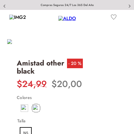
Compras Seguras 24/7 Los 365 Del Año
Amistad other
20 %
black
$
24
,
99
$
20
,
00
Colores
Talla
NS