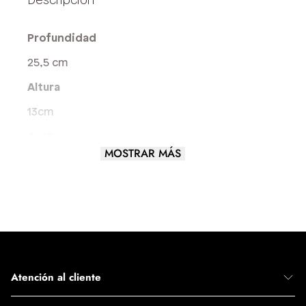
Profundidad
25,5 cm
Altura
13cm
Ancho
MOSTRAR MÁS
6 cm
Largo del asa
8 cm
Tamaño del Bolso
PEQUEÑO
Atención al cliente