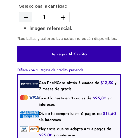
－
＋
Imagen referencial.
*Las tallas y colores tachados no están disponibles.
Agregar Al Carrito
Difiere con tu tarjeta de crédito preferida
Con PacifiCard obtén
6
cuotas de
$
12
,
50
y
2 meses de gracia
Tu estilo hasta en
3
cuotas de
$
25
,
00
sin
intereses
Divide tu compra hasta
6
pagos de
$
12
,
50
sin intereses
Elegancia que se adapta a ti
3
pagos de
$
25
,
00
sin intereses