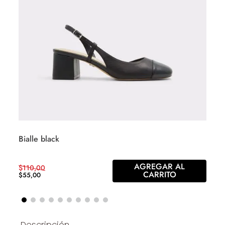
Bialle black
AGREGAR AL
$
110
,
00
CARRITO
$
55
,
00