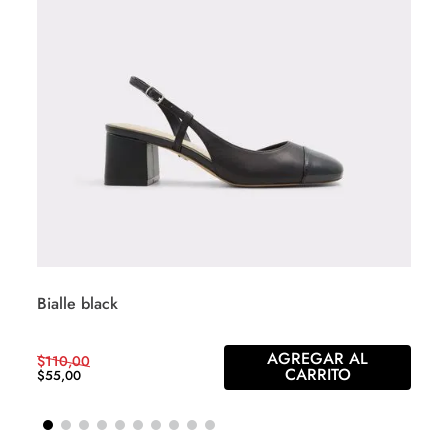
Bialle black
AGREGAR AL
$
110
,
00
CARRITO
$
55
,
00