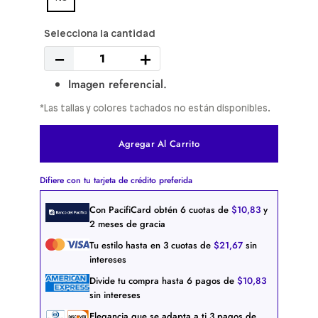
－
＋
Imagen referencial.
*Las tallas y colores tachados no están disponibles.
Agregar Al Carrito
Difiere con tu tarjeta de crédito preferida
Con PacifiCard obtén
6
cuotas de
$
10
,
83
y
2 meses de gracia
Tu estilo hasta en
3
cuotas de
$
21
,
67
sin
intereses
Divide tu compra hasta
6
pagos de
$
10
,
83
sin intereses
Elegancia que se adapta a ti
3
pagos de