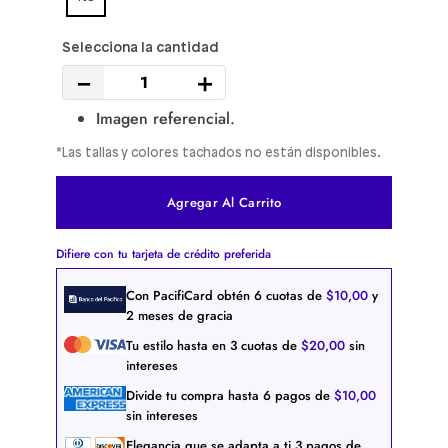
－
＋
Imagen referencial.
*Las tallas y colores tachados no están disponibles.
Agregar Al Carrito
Difiere con tu tarjeta de crédito preferida
Con PacifiCard obtén
6
cuotas de
$
10
,
00
y
2 meses de gracia
Tu estilo hasta en
3
cuotas de
$
20
,
00
sin
intereses
Divide tu compra hasta
6
pagos de
$
10
,
00
sin intereses
Elegancia que se adapta a ti
3
pagos de