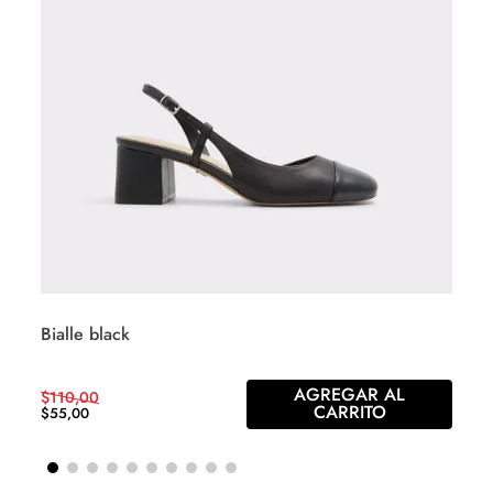
Bialle black
AGREGAR AL
$
110
,
00
CARRITO
$
55
,
00