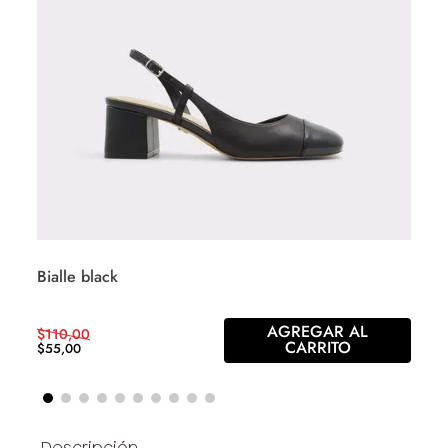
Bialle black
AGREGAR AL
$
110
,
00
CARRITO
$
55
,
00