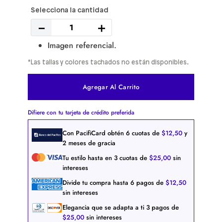
－
＋
Imagen referencial.
*Las tallas y colores tachados no están disponibles.
Agregar Al Carrito
Difiere con tu tarjeta de crédito preferida
Con PacifiCard obtén
6
cuotas de
$
12
,
50
y
2 meses de gracia
Tu estilo hasta en
3
cuotas de
$
25
,
00
sin
intereses
Divide tu compra hasta
6
pagos de
$
12
,
50
sin intereses
Elegancia que se adapta a ti
3
pagos de
$
25
,
00
sin intereses