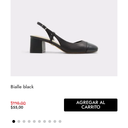
Bialle black
AGREGAR AL
$
110
,
00
CARRITO
$
55
,
00