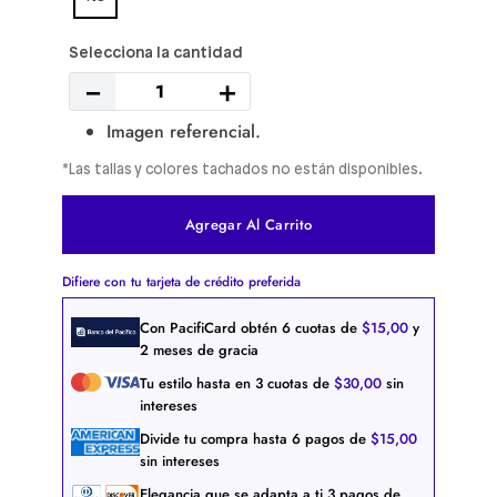
－
＋
Imagen referencial.
*Las tallas y colores tachados no están disponibles.
Agregar Al Carrito
Difiere con tu tarjeta de crédito preferida
Con PacifiCard obtén
6
cuotas de
$
15
,
00
y
2 meses de gracia
Tu estilo hasta en
3
cuotas de
$
30
,
00
sin
intereses
Divide tu compra hasta
6
pagos de
$
15
,
00
sin intereses
Elegancia que se adapta a ti
3
pagos de