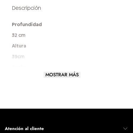
Profundidad
32 cm
Altura
39cm
Ancho
MOSTRAR MÁS
12 cm
Largo del asa
4 cm
Tamaño del Bolso
GRANDE
Atención al cliente