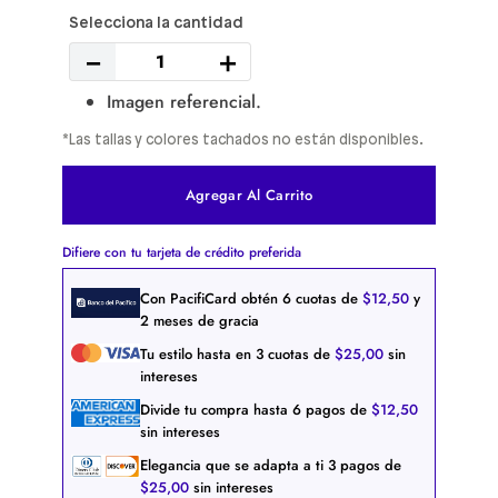
－
＋
Imagen referencial.
*Las tallas y colores tachados no están disponibles.
Agregar Al Carrito
Difiere con tu tarjeta de crédito preferida
Con PacifiCard obtén
6
cuotas de
$
12
,
50
y
2 meses de gracia
Tu estilo hasta en
3
cuotas de
$
25
,
00
sin
intereses
Divide tu compra hasta
6
pagos de
$
12
,
50
sin intereses
Elegancia que se adapta a ti
3
pagos de
$
25
,
00
sin intereses