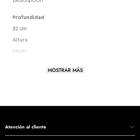
Profundidad
32 cm
Altura
24cm
Ancho
MOSTRAR MÁS
12 cm
Largo del asa
4 cm
Tamaño del Bolso
MEDIANO
Atención al cliente