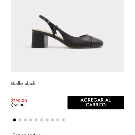
Bialle black
AGREGAR AL
$
110
,
00
CARRITO
$
55
,
00