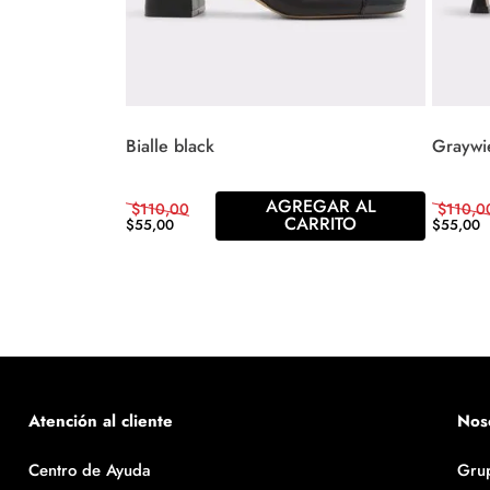
Bialle black
Graywi
AGREGAR AL
$
110
,
00
$
110
,
0
CARRITO
$
55
,
00
$
55
,
00
Atención al cliente
Nos
Centro de Ayuda
Gru