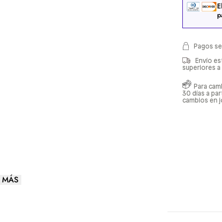
E
p
Pagos se
Envío es
superiores a
Para cam
30 días a pa
cambios en j
 MÁS