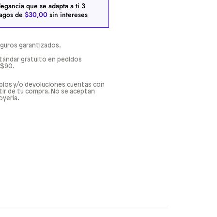
legancia que se adapta a ti
3
agos de
$
30
,
00
sin intereses
guros garantizados.
tándar gratuito en pedidos
 $90.
bios y/o devoluciones cuentas con
rtir de tu compra. No se aceptan
oyería.