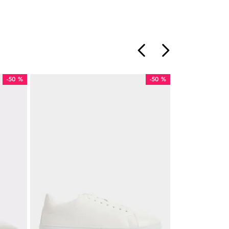
-
50 %
-
50 %