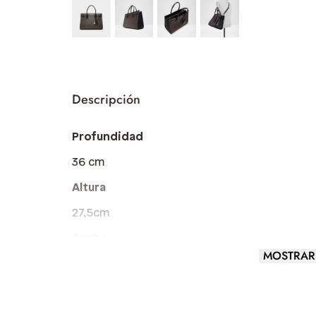
Profundidad
36 cm
Altura
27,5cm
Ancho
MOSTRAR
18,5 cm
Largo del asa
4 cm