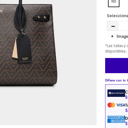
NS
－
Image
*Las tallas 
disponibles.
Difiere con tu t
C
$
T
$
D
$