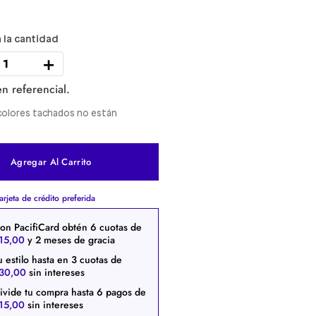
＋
n referencial.
y colores tachados no están
Agregar Al Carrito
arjeta de crédito preferida
on PacifiCard obtén
6
cuotas de
15
,
00
y 2 meses de gracia
u estilo hasta en
3
cuotas de
30
,
00
sin intereses
ivide tu compra hasta
6
pagos de
15
,
00
sin intereses