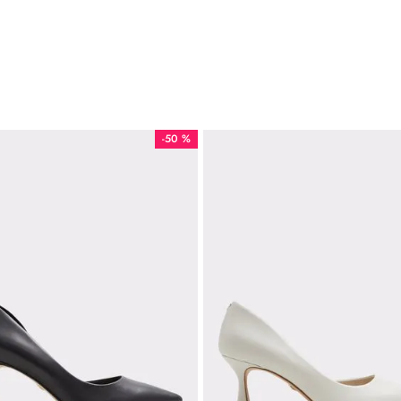
-
50 %