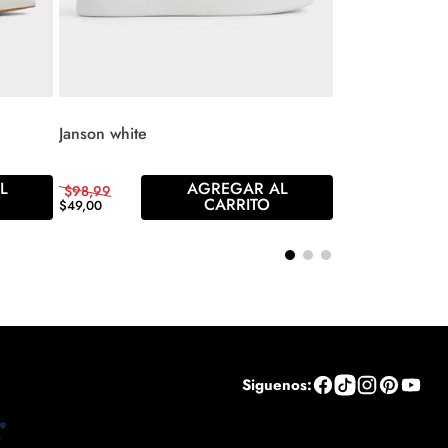
Janson white
L
AGREGAR AL
$
98
,
99
CARRITO
$
49
,
00
Siguenos: