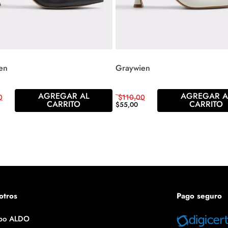
en
Graywien
AGREGAR AL
AGREGAR A
0
$
110
,
00
CARRITO
CARRITO
$
55
,
00
otros
Pago seguro
po ALDO