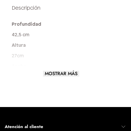
Profundidad
42,5 cm
Altura
27cm
Ancho
MOSTRAR MÁS
15,3 cm
Largo del asa
4 cm
Tamaño del Bolso
GRANDE
Atención al cliente