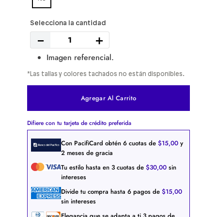
－
＋
Imagen referencial.
*Las tallas y colores tachados no están disponibles.
Agregar Al Carrito
Difiere con tu tarjeta de crédito preferida
Con PacifiCard obtén
6
cuotas de
$
15
,
00
y
2 meses de gracia
Tu estilo hasta en
3
cuotas de
$
30
,
00
sin
intereses
Divide tu compra hasta
6
pagos de
$
15
,
00
sin intereses
Elegancia que se adapta a ti
3
pagos de