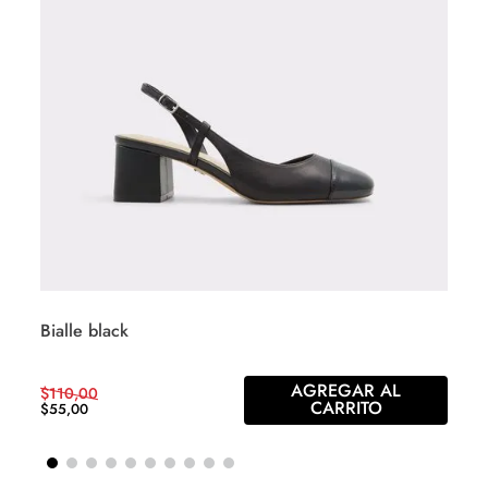
Bialle black
AGREGAR AL
$
110
,
00
CARRITO
$
55
,
00