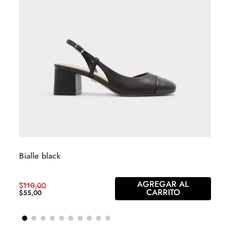
Bialle black
AGREGAR AL
$
110
,
00
CARRITO
$
55
,
00