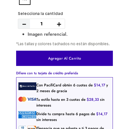
－
＋
Imagen referencial.
*Las tallas y colores tachados no están disponibles.
Agregar Al Carrito
Difiere con tu tarjeta de crédito preferida
Con PacifiCard obtén
6
cuotas de
$
14
,
17
y
2 meses de gracia
Tu estilo hasta en
3
cuotas de
$
28
,
33
sin
intereses
Divide tu compra hasta
6
pagos de
$
14
,
17
sin intereses
Elegancia que se adapta a ti
3
pagos de