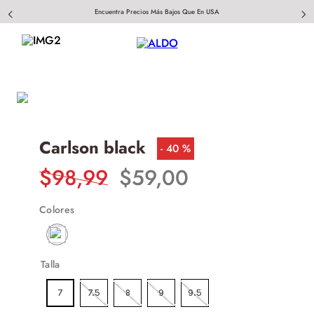
Encuentra Precios Más Bajos Que En USA
Carlson black
40 %
$
98
,
99
$
59
,
00
Colores
Talla
7
7.5
8
9
9.5