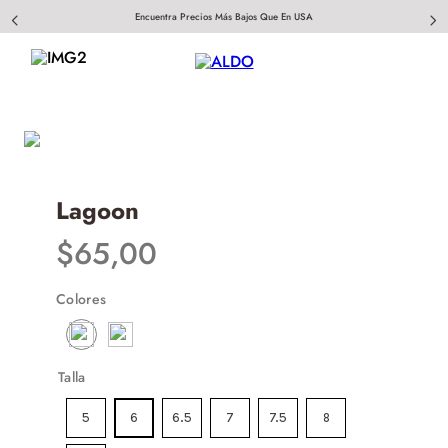
Encuentra Precios Más Bajos Que En USA
Lagoon
$
65
,
00
Colores
Talla
5
6
6.5
7
7.5
8