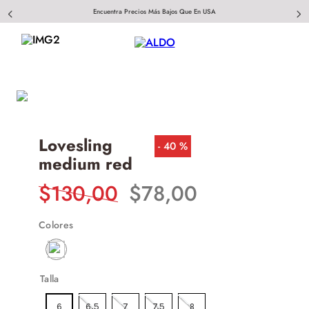
Encuentra Precios Más Bajos Que En USA
Lovesling
40 %
medium red
$
130
,
00
$
78
,
00
Colores
Talla
6
6.5
7
7.5
8