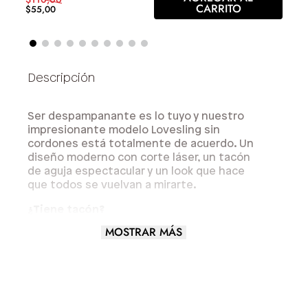
CARRITO
$
55
,
00
Ser despampanante es lo tuyo y nuestro
impresionante modelo Lovesling sin
cordones está totalmente de acuerdo. Un
diseño moderno con corte láser, un tacón
de aguja espectacular y un look que hace
que todos se vuelvan a mirarte.
¿Tiene tacón?
MOSTRAR MÁS
Sí
Altura del tacón
10,16 cm