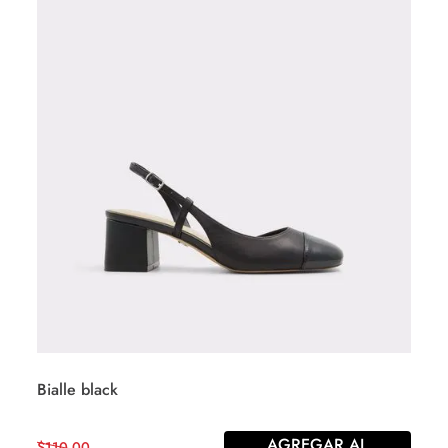
Bialle black
AGREGAR AL
$
110
,
00