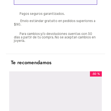
Pagos seguros garantizados.
Envío estándar gratuito en pedidos superiores a
$90.
Para cambios y/o devoluciones cuentas con 30
días a partir de tu compra. No se aceptan cambios en
joyería.
Te recomendamos
50 %
-
50 %