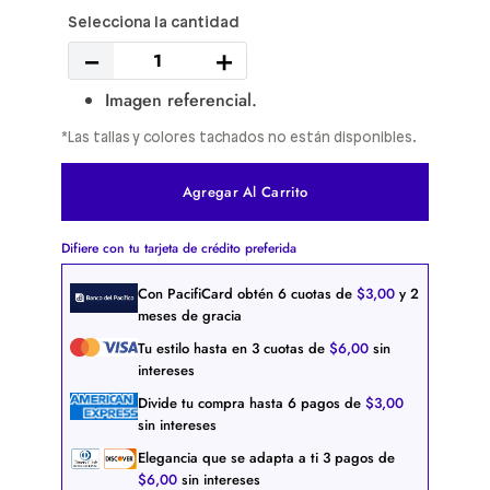
－
＋
Imagen referencial.
*Las tallas y colores tachados no están disponibles.
Agregar Al Carrito
Difiere con tu tarjeta de crédito preferida
Con PacifiCard obtén
6
cuotas de
$
3
,
00
y 2
meses de gracia
Tu estilo hasta en
3
cuotas de
$
6
,
00
sin
intereses
Divide tu compra hasta
6
pagos de
$
3
,
00
sin intereses
Elegancia que se adapta a ti
3
pagos de
$
6
,
00
sin intereses