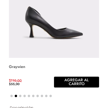
Graywien
AGREGAR AL
$
110
,
00
CARRITO
$
55
,
00