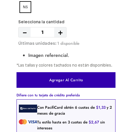
NS
－
＋
1 disponible
Imagen referencial.
*Las tallas y colores tachados no están disponibles.
Agregar Al Carrito
Difiere con tu tarjeta de crédito preferida
Con PacifiCard obtén
6
cuotas de
$
1
,
33
y 2
meses de gracia
Tu estilo hasta en
3
cuotas de
$
2
,
67
sin
intereses