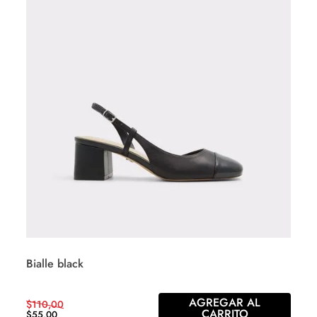
Bialle black
AGREGAR AL
$
110
,
00
CARRITO
$
55
,
00