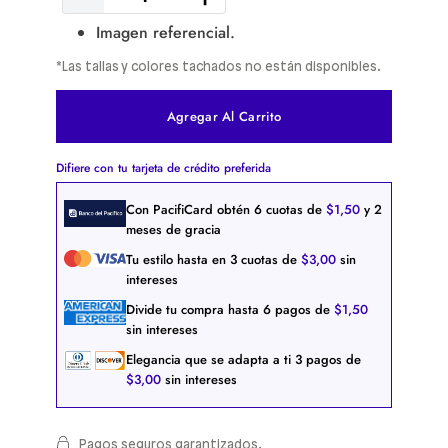
Imagen referencial.
*Las tallas y colores tachados no están disponibles.
Agregar Al Carrito
Difiere con tu tarjeta de crédito preferida
Con PacifiCard obtén
6
cuotas de
$
1
,
50
y 2
meses de gracia
Tu estilo hasta en
3
cuotas de
$
3
,
00
sin
intereses
Divide tu compra hasta
6
pagos de
$
1
,
50
sin intereses
Elegancia que se adapta a ti
3
pagos de
$
3
,
00
sin intereses
Pagos seguros garantizados.