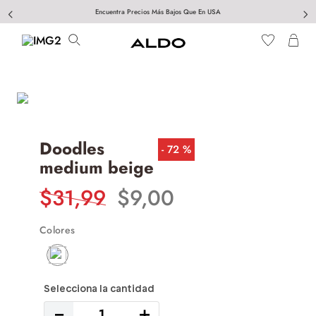
Encuentra Precios Más Bajos Que En USA
Doodles
72 %
medium beige
$
31
,
99
$
9
,
00
Colores
－
＋