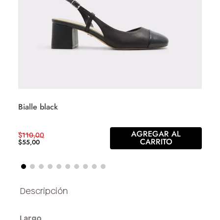
Bialle black
AGREGAR AL
$
110
,
00
CARRITO
$
55
,
00
Largo