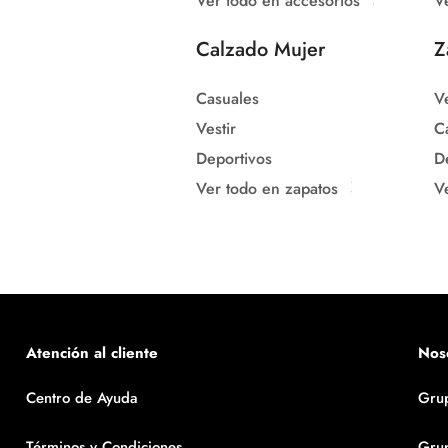
Ver todo en accesorios
V
Calzado Mujer
Z
Casuales
Ve
Vestir
C
Deportivos
D
Ver todo en zapatos
V
Atención al cliente
Nos
Centro de Ayuda
Gru
Términos y Condiciones
Gru