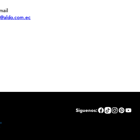
mail
te@aldo.com.ec
Siguenos: