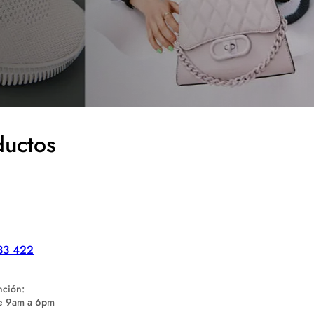
ductos
33 422
nción:
de 9am a 6pm