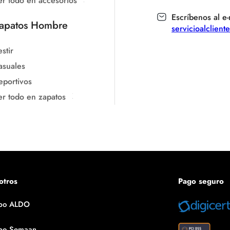
er todo en accesorios
Escríbenos al e-
apatos Hombre
servicioalclien
stir
asuales
eportivos
er todo en zapatos
otros
Pago seguro
po ALDO
po Semaan