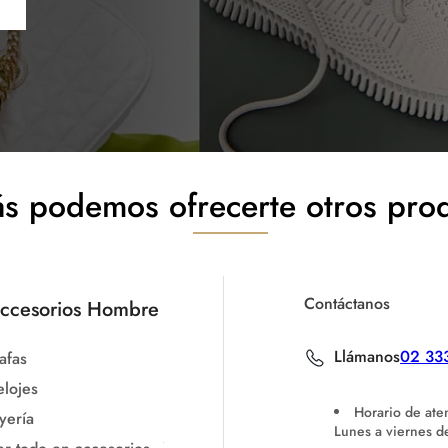
s podemos ofrecerte otros pro
Contáctanos
ccesorios Hombre
Llámanos
02 33
afas
elojes
Horario de ate
yería
Lunes a viernes 