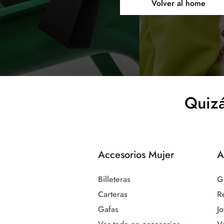
Volver al home
Quizá
Accesorios Mujer
A
Billeteras
G
Carteras
R
Gafas
Jo