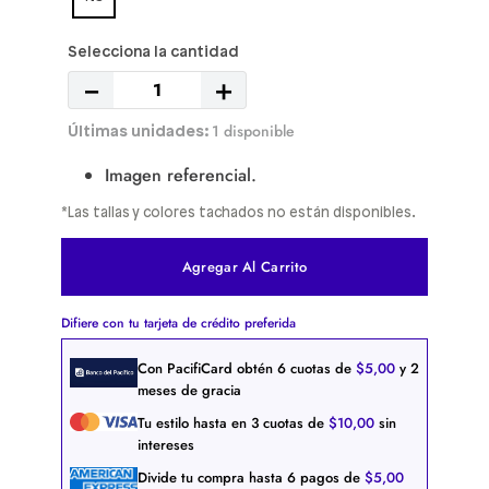
－
＋
1 disponible
Imagen referencial.
*Las tallas y colores tachados no están disponibles.
Agregar Al Carrito
Difiere con tu tarjeta de crédito preferida
Con PacifiCard obtén
6
cuotas de
$
5
,
00
y 2
meses de gracia
Tu estilo hasta en
3
cuotas de
$
10
,
00
sin
intereses
Divide tu compra hasta
6
pagos de
$
5
,
00