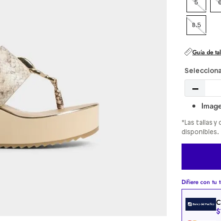
5
8.5
Guía de tal
－
Image
*Las tallas 
disponibles.
Difiere con tu t
C
$