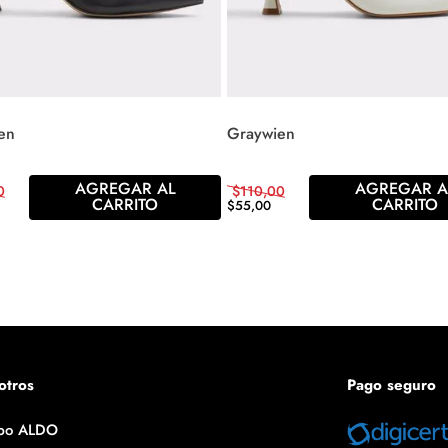
en
Graywien
AGREGAR AL
AGREGAR A
0
$
110
,
00
CARRITO
CARRITO
$
55
,
00
otros
Pago seguro
po ALDO