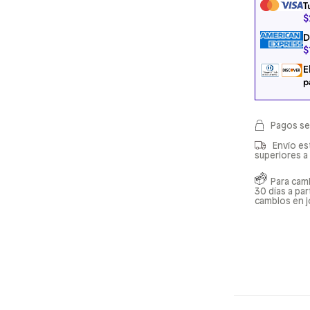
T
$
D
$
E
p
Pagos se
Envío es
superiores a
Para cam
30 días a pa
cambios en j