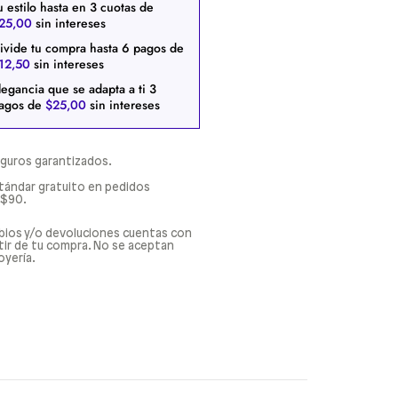
u estilo hasta en
3
cuotas de
25
,
00
sin intereses
ivide tu compra hasta
6
pagos de
12
,
50
sin intereses
legancia que se adapta a ti
3
agos de
$
25
,
00
sin intereses
guros garantizados.
tándar gratuito en pedidos
 $90.
bios y/o devoluciones cuentas con
rtir de tu compra. No se aceptan
oyería.