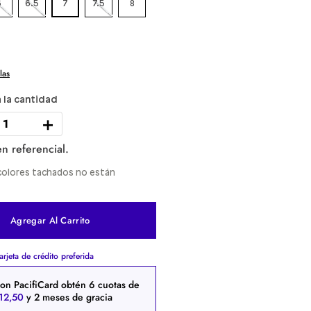
6
6.5
7
7.5
8
las
＋
n referencial.
y colores tachados no están
Agregar Al Carrito
arjeta de crédito preferida
on PacifiCard obtén
6
cuotas de
12
,
50
y 2 meses de gracia