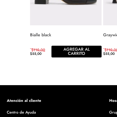
Bialle black
Graywi
AGREGAR AL
$
110
,
00
$
110
,
0
CARRITO
$
55
,
00
$
55
,
00
Atención al cliente
Nos
Centro de Ayuda
Gru