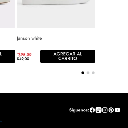
Janson white
L
AGREGAR AL
$
98
,
99
CARRITO
$
49
,
00
Siguenos: