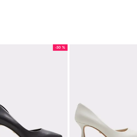
-
50 %