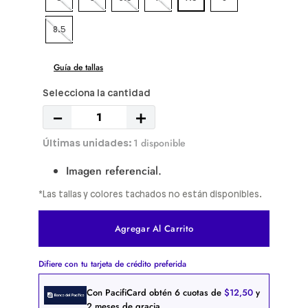
8.5
Guía de tallas
－
＋
1 disponible
Imagen referencial.
*Las tallas y colores tachados no están disponibles.
Agregar Al Carrito
Difiere con tu tarjeta de crédito preferida
Con PacifiCard obtén
6
cuotas de
$
12
,
50
y
2 meses de gracia