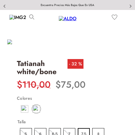
Encuentra Precios Más Bajos Que En USA
Tatianah
32 %
white/bone
$
110
,
00
$
75
,
00
Colores
Talla
5
6
6.5
7
7.5
8