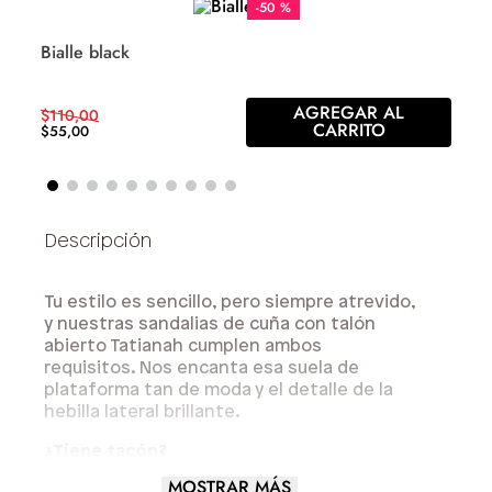
-
50 %
Bialle black
AGREGAR AL
$
110
,
00
CARRITO
$
55
,
00
Tu estilo es sencillo, pero siempre atrevido,
y nuestras sandalias de cuña con talón
abierto Tatianah cumplen ambos
requisitos. Nos encanta esa suela de
plataforma tan de moda y el detalle de la
hebilla lateral brillante.
¿Tiene tacón?
MOSTRAR MÁS
Sí