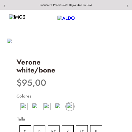
Encuentra Precios Más Bajos Que En USA
Verone
white/bone
$
95
,
00
Colores
Talla
5
6
6.5
7
7.5
8