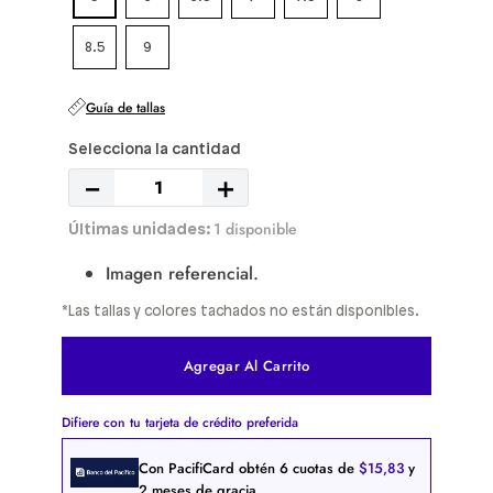
8.5
9
Guía de tallas
－
＋
1 disponible
Imagen referencial.
*Las tallas y colores tachados no están disponibles.
Agregar Al Carrito
Difiere con tu tarjeta de crédito preferida
Con PacifiCard obtén
6
cuotas de
$
15
,
83
y
2 meses de gracia