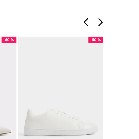
-
50 %
-
50 %