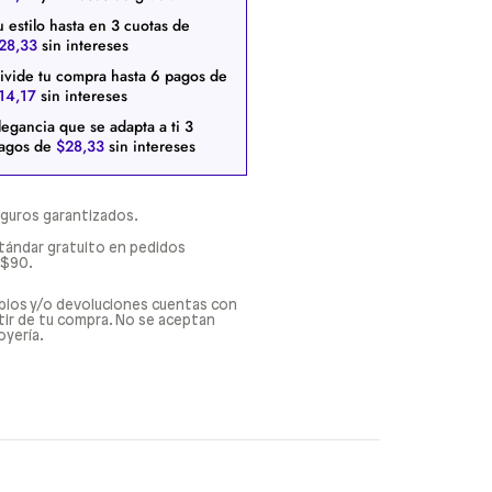
u estilo hasta en
3
cuotas de
28
,
33
sin intereses
ivide tu compra hasta
6
pagos de
14
,
17
sin intereses
legancia que se adapta a ti
3
agos de
$
28
,
33
sin intereses
guros garantizados.
tándar gratuito en pedidos
 $90.
bios y/o devoluciones cuentas con
rtir de tu compra. No se aceptan
oyería.