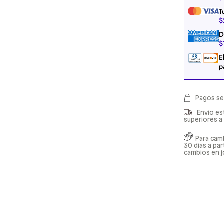
T
$
D
$
E
p
Pagos se
Envío es
superiores a
Para cam
30 días a pa
cambios en j