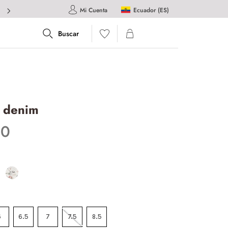
Ecuador (ES)
Mi Cuenta
 denim
00
6
6.5
7
7.5
8.5