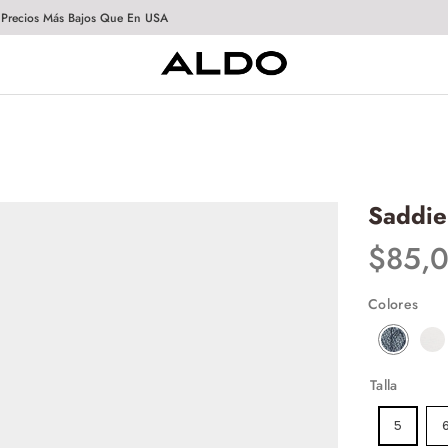
 Precios Más Bajos Que En USA
Saddie
$
85
,
Colores
Talla
5