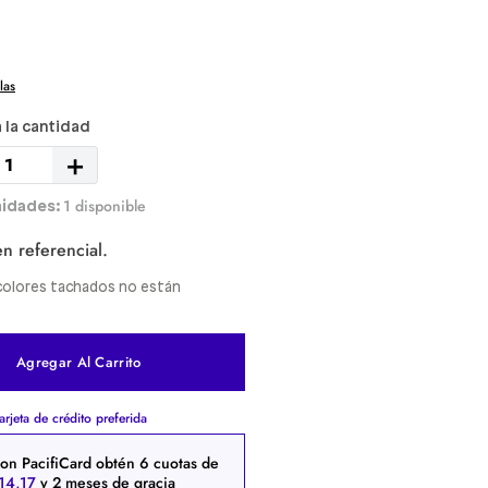
las
＋
1 disponible
n referencial.
y colores tachados no están
Agregar Al Carrito
arjeta de crédito preferida
on PacifiCard obtén
6
cuotas de
14
,
17
y 2 meses de gracia