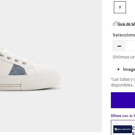
9
Guía de tal
－
Image
*Las tallas 
disponibles.
Difiere con tu t
C
$