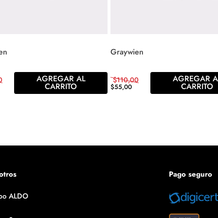
en
Graywien
AGREGAR AL
AGREGAR A
0
$
110
,
00
CARRITO
CARRITO
$
55
,
00
otros
Pago seguro
po ALDO