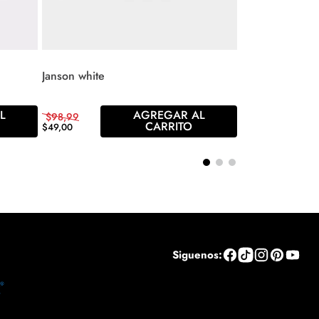
Janson white
L
AGREGAR AL
$
98
,
99
CARRITO
$
49
,
00
Siguenos: