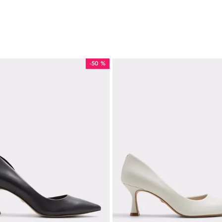
-
50 %