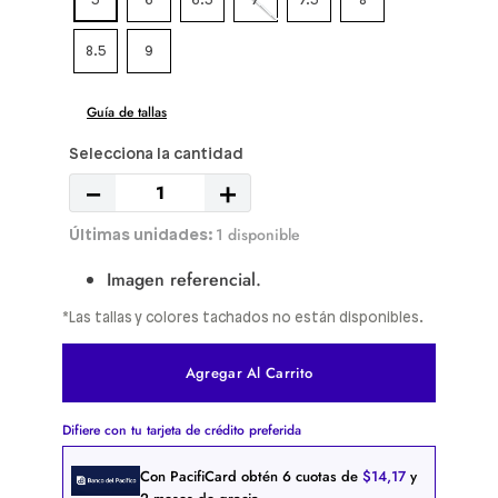
5
6
6.5
7
7.5
8
8.5
9
Guía de tallas
－
＋
1 disponible
Imagen referencial.
*Las tallas y colores tachados no están disponibles.
Agregar Al Carrito
Difiere con tu tarjeta de crédito preferida
Con PacifiCard obtén
6
cuotas de
$
14
,
17
y