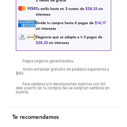
2 meses de gracia
Tu estilo hasta en
3
cuotas de
$
28
,
33
sin
intereses
Divide tu compra hasta
6
pagos de
$
14
,
17
sin intereses
Elegancia que se adapta a ti
3
pagos de
$
28
,
33
sin intereses
Pagos seguros garantizados.
Envío estándar gratuito en pedidos superiores a
$90.
Para cambios y/o devoluciones cuentas con 30
días a partir de tu compra. No se aceptan cambios en
joyería.
Te recomendamos